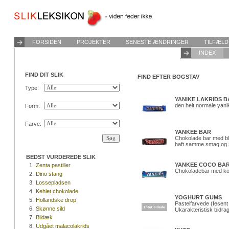
FORSIDEN
PROJEKTER
SENESTE ÆNDRINGER
TILFÆLD
INDEX
FIND DIT SLIK
FIND EFTER BOGSTAV
Type:
YANIKE LAKRIDS B
den helt normale yani
Form:
Farve:
YANKEE BAR
Chokolade bar med bl
haft samme smag og s
BEDST VURDEREDE SLIK
YANKEE COCO BA
1.
Zenta pastiller
Chokoladebar med ko
2.
Dino stang
3.
Lossepladsen
4.
Kehlet chokolade
YOGHURT GUMS
5.
Hollandske drop
Pastelfarvede (fesent 
6.
Skønne sild
Ukarakteristisk bidrag 
7.
Bildæk
8.
Udgået malacolakrids