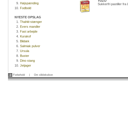
YUZO
9.
Højspænding
Sukkerfri pastiller fr
10.
Fodbold
NYESTE OPSLAG
1.
Thahiti-stænger
2.
Evers mandler
3.
Fast arbejde
4.
Kurakof
5.
Bildæk
6.
Salmiak pulver
7.
Ursula
8.
Buster
9.
Dino stang
10.
Jetjager
Forbehold
|
Om slikleksikon