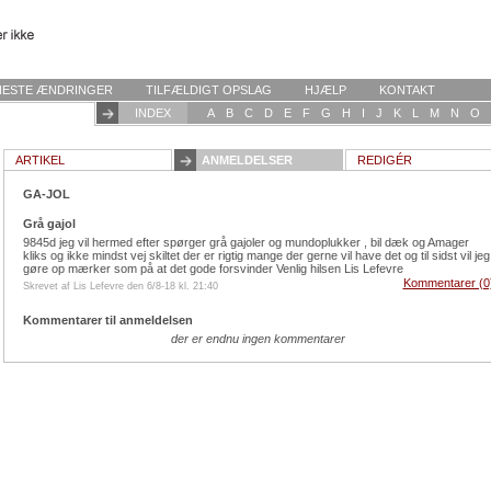
NESTE ÆNDRINGER
TILFÆLDIGT OPSLAG
HJÆLP
KONTAKT
INDEX
A
B
C
D
E
F
G
H
I
J
K
L
M
N
O
ARTIKEL
ANMELDELSER
REDIGÉR
GA-JOL
Grå gajol
9845d jeg vil hermed efter spørger grå gajoler og mundoplukker , bil dæk og Amager
kliks og ikke mindst vej skiltet der er rigtig mange der gerne vil have det og til sidst vil jeg
gøre op mærker som på at det gode forsvinder Venlig hilsen Lis Lefevre
Kommentarer (0
Skrevet af Lis Lefevre den 6/8-18 kl. 21:40
Kommentarer til anmeldelsen
der er endnu ingen kommentarer