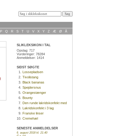
P
Q
R
S
T
U
V
X
Y
Z
Æ
Ø
Å
SLIKLEKSIKON I TAL
Opslag: 717
Vurderinger: 78284
Anmeldelser: 1414
SIDST SØGTE
1.
Lossepladsen
2.
Tivolistang
)
3.
Black bananas
4.
Spejdersnus
5.
Orangestænger
6.
Bounty
7.
Den runde lakridskonfekt med
kokosnød
8.
Lakridskonfekt i 3 lag
9.
Franske linser
10.
Cremehæl
SENESTE ANMELDELSER
6. august 2018 kl. 21:40