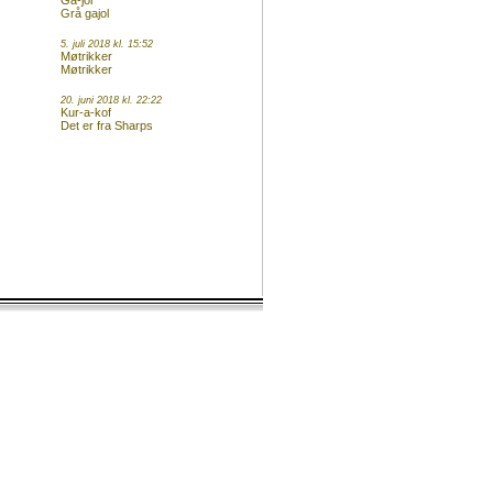
Ga-jol
Grå gajol
5. juli 2018 kl. 15:52
Møtrikker
Møtrikker
20. juni 2018 kl. 22:22
Kur-a-kof
Det er fra Sharps