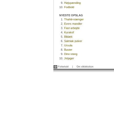
9.
Højspænding
10.
Fodbold
NYESTE OPSLAG
1.
Thahiti-stænger
2.
Evers mandler
3.
Fast arbejde
4.
Kurakof
5.
Bildæk
6.
Salmiak pulver
7.
Ursula
8.
Buster
9.
Dino stang
10.
Jetjager
Forbehold
|
Om slikleksikon