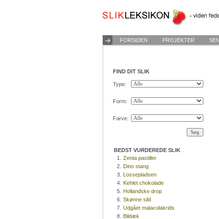
FORSIDEN
PROJEKTER
SE
FIND DIT SLIK
Type:
Form:
Farve:
BEDST VURDEREDE SLIK
1.
Zenta pastiller
2.
Dino stang
3.
Lossepladsen
4.
Kehlet chokolade
5.
Hollandske drop
6.
Skønne sild
7.
Udgået malacolakrids
8.
Bildæk