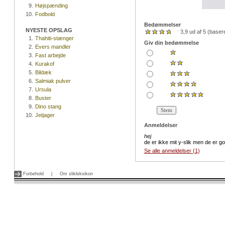
9.
Højspænding
10.
Fodbold
Bedømmelser
NYESTE OPSLAG
3,9 ud af 5 (base
1.
Thahiti-stænger
Giv din bedømmelse
2.
Evers mandler
3.
Fast arbejde
4.
Kurakof
5.
Bildæk
6.
Salmiak pulver
7.
Ursula
8.
Buster
9.
Dino stang
10.
Jetjager
Anmeldelser
hej
de er ikke mit y-slik men de er go
Se alle anmeldelser (1)
Forbehold
|
Om slikleksikon