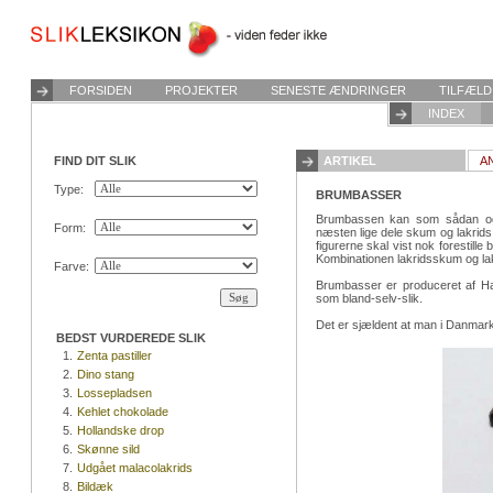
FORSIDEN
PROJEKTER
SENESTE ÆNDRINGER
TILFÆLD
INDEX
FIND DIT SLIK
ARTIKEL
A
Type:
BRUMBASSER
Brumbassen kan som sådan ogs
Form:
næsten lige dele skum og lakrid
figurerne skal vist nok forestill
Kombinationen lakridsskum og lak
Farve:
Brumbasser er produceret af Har
som bland-selv-slik.
Det er sjældent at man i Danma
BEDST VURDEREDE SLIK
1.
Zenta pastiller
2.
Dino stang
3.
Lossepladsen
4.
Kehlet chokolade
5.
Hollandske drop
6.
Skønne sild
7.
Udgået malacolakrids
8.
Bildæk