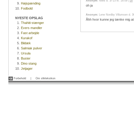
Anonym:
Niels d. 3/-15 kl. 16:09 |
url
9.
Højspænding
oh ja
10.
Fodbold
Anonym:
Lene Nordby Villumsen d. 30
NYESTE OPSLAG
Åhh hvor kunne jeg tænke mig at
1.
Thahiti-stænger
2.
Evers mandler
3.
Fast arbejde
4.
Kurakof
5.
Bildæk
6.
Salmiak pulver
7.
Ursula
8.
Buster
9.
Dino stang
10.
Jetjager
Forbehold
|
Om slikleksikon