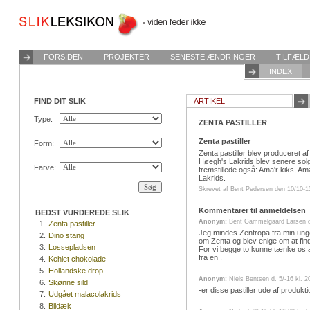
FORSIDEN
PROJEKTER
SENESTE ÆNDRINGER
TILFÆLD
INDEX
FIND DIT SLIK
ARTIKEL
Type:
ZENTA PASTILLER
Zenta pastiller
Form:
Zenta pastiller blev produceret a
Høegh's Lakrids blev senere solg
Farve:
fremstillede også: Ama'r kiks, Am
Lakrids.
Skrevet af Bent Pedersen den 10/10-13
Kommentarer til anmeldelsen
BEDST VURDEREDE SLIK
Anonym:
Bent Gammelgaard Larsen d.
1.
Zenta pastiller
Jeg mindes Zentropa fra min ung
2.
Dino stang
om Zenta og blev enige om at find
3.
Lossepladsen
For vi begge to kunne tænke os at
fra en .
4.
Kehlet chokolade
5.
Hollandske drop
Anonym:
Niels Bentsen d. 5/-16 kl. 2
6.
Skønne sild
-er disse pastiller ude af produkt
7.
Udgået malacolakrids
8.
Bildæk