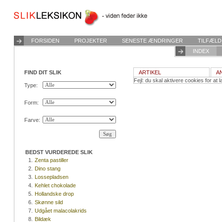
FORSIDEN
PROJEKTER
SENESTE ÆNDRINGER
TILFÆLD
INDEX
FIND DIT SLIK
ARTIKEL
A
Fejl: du skal aktivere cookies for at l
Type:
Form:
Farve:
BEDST VURDEREDE SLIK
1.
Zenta pastiller
2.
Dino stang
3.
Lossepladsen
4.
Kehlet chokolade
5.
Hollandske drop
6.
Skønne sild
7.
Udgået malacolakrids
8.
Bildæk