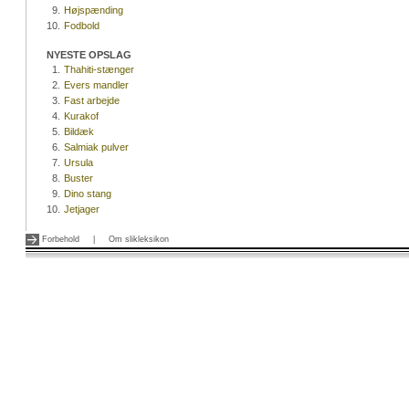
9.
Højspænding
10.
Fodbold
NYESTE OPSLAG
1.
Thahiti-stænger
2.
Evers mandler
3.
Fast arbejde
4.
Kurakof
5.
Bildæk
6.
Salmiak pulver
7.
Ursula
8.
Buster
9.
Dino stang
10.
Jetjager
Forbehold
|
Om slikleksikon