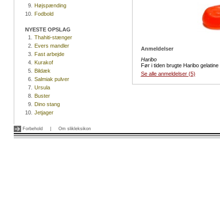
9.
Højspænding
10.
Fodbold
NYESTE OPSLAG
1.
Thahiti-stænger
2.
Evers mandler
Anmeldelser
3.
Fast arbejde
Haribo
4.
Kurakof
Før i tiden brugte Haribo gelatine 
5.
Bildæk
Se alle anmeldelser (5)
6.
Salmiak pulver
7.
Ursula
8.
Buster
9.
Dino stang
10.
Jetjager
Forbehold
|
Om slikleksikon