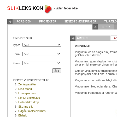
FORSIDEN
PROJEKTER
SENESTE ÆNDRINGER
TILFÆLD
INDEX
FIND DIT SLIK
ARTIKEL
A
Type:
VINGUMMI
Vingummi er en slags slik, fremst
Form:
gelatine eller stivelse.
Vingummis gummiagtige konsiste
Farve:
giver en lidt mere sej vingummi e
Ofte er vingummi overfladebehan
med polyoler som f.eks. sorbitol 
BEDST VURDEREDE SLIK
Vingummi er forholdsvis billigt sli
1.
Zenta pastiller
Vingummien blev opfundet af Cha
2.
Dino stang
Vingummi fremstilles af næsten al
3.
Lossepladsen
4.
Kehlet chokolade
5.
Hollandske drop
6.
Skønne sild
7.
Udgået malacolakrids
8.
Bildæk