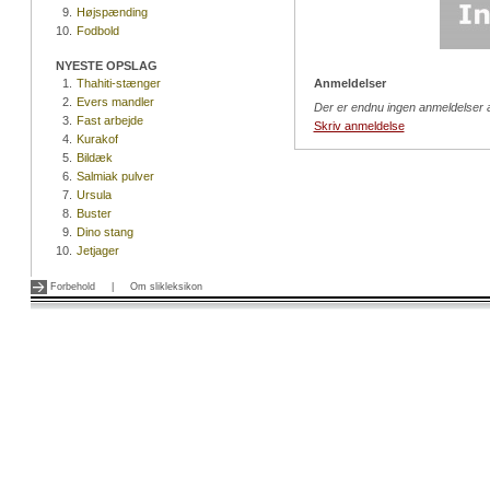
9.
Højspænding
10.
Fodbold
NYESTE OPSLAG
1.
Thahiti-stænger
Anmeldelser
2.
Evers mandler
Der er endnu ingen anmeldelser 
3.
Fast arbejde
Skriv anmeldelse
4.
Kurakof
5.
Bildæk
6.
Salmiak pulver
7.
Ursula
8.
Buster
9.
Dino stang
10.
Jetjager
Forbehold
|
Om slikleksikon