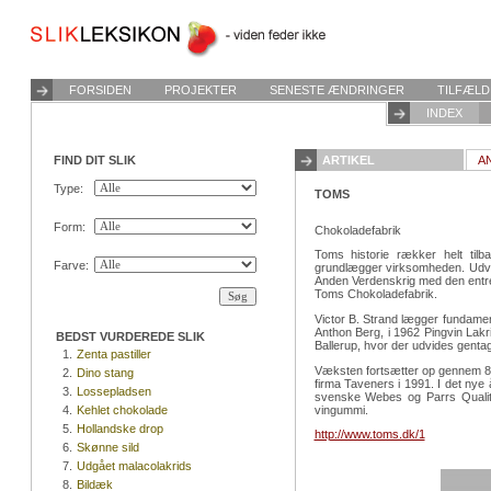
FORSIDEN
PROJEKTER
SENESTE ÆNDRINGER
TILFÆLD
INDEX
FIND DIT SLIK
ARTIKEL
A
Type:
TOMS
Form:
Chokoladefabrik
Toms historie rækker helt tilb
Farve:
grundlægger virksomheden. Udvikli
Anden Verdenskrig med den entrepr
Toms Chokoladefabrik.
Victor B. Strand lægger fundamen
Anthon Berg, i 1962 Pingvin Lakri
BEDST VURDEREDE SLIK
Ballerup, hvor der udvides genta
1.
Zenta pastiller
Væksten fortsætter op gennem 80
2.
Dino stang
firma Taveners i 1991. I det n
3.
Lossepladsen
svenske Webes og Parrs Qualit
vingummi.
4.
Kehlet chokolade
5.
Hollandske drop
http://www.toms.dk/1
6.
Skønne sild
7.
Udgået malacolakrids
8.
Bildæk