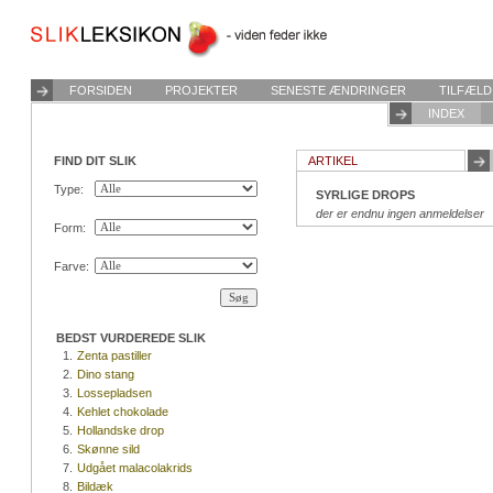
FORSIDEN
PROJEKTER
SENESTE ÆNDRINGER
TILFÆLD
INDEX
FIND DIT SLIK
ARTIKEL
Type:
SYRLIGE DROPS
der er endnu ingen anmeldelser
Form:
Farve:
BEDST VURDEREDE SLIK
1.
Zenta pastiller
2.
Dino stang
3.
Lossepladsen
4.
Kehlet chokolade
5.
Hollandske drop
6.
Skønne sild
7.
Udgået malacolakrids
8.
Bildæk