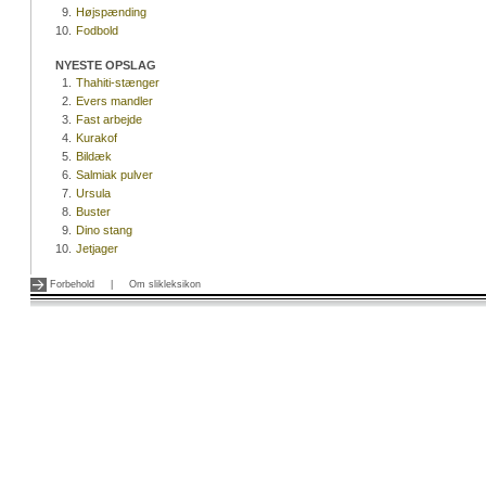
9.
Højspænding
10.
Fodbold
NYESTE OPSLAG
1.
Thahiti-stænger
2.
Evers mandler
3.
Fast arbejde
4.
Kurakof
5.
Bildæk
6.
Salmiak pulver
7.
Ursula
8.
Buster
9.
Dino stang
10.
Jetjager
Forbehold
|
Om slikleksikon