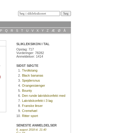
P
Q
R
S
T
U
V
X
Y
Z
Æ
Ø
Å
SLIKLEKSIKON I TAL
Opslag: 717
Vurderinger: 78282
Anmeldelser: 1414
e
SIDST SØGTE
1.
Tivolistang
2.
Black bananas
)
3.
Spejdersnus
4.
Orangestænger
5.
Bounty
6.
Den runde lakridskonfekt med
kokosnød
7.
Lakridskonfekt i 3 lag
8.
Franske linser
9.
Cremehæl
10.
Ritter sport
SENESTE ANMELDELSER
6. august 2018 kl. 21:40