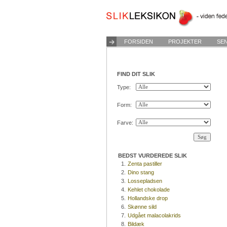
FORSIDEN
PROJEKTER
SE
FIND DIT SLIK
Type:
Form:
Farve:
BEDST VURDEREDE SLIK
1.
Zenta pastiller
2.
Dino stang
3.
Lossepladsen
4.
Kehlet chokolade
5.
Hollandske drop
6.
Skønne sild
7.
Udgået malacolakrids
8.
Bildæk