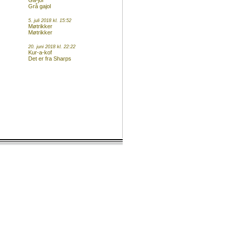
Ga-jol
Grå gajol
5. juli 2018 kl. 15:52
Møtrikker
Møtrikker
20. juni 2018 kl. 22:22
Kur-a-kof
Det er fra Sharps