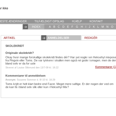
NESTE ÆNDRINGER
TILFÆLDIGT OPSLAG
HJÆLP
KONTAKT
INDEX
A
B
C
D
E
F
G
H
I
J
K
L
M
N
O
ARTIKEL
ANMELDELSER
REDIGÉR
SKOLEKRIDT
Originale skolekridt?
Okay hvor mange forskallige skolekridt findes dér? Har set nogle i en Heksehyl mixpos
fra Pingvin eller Toms. De var tykkere i skallen men også ret gode i smagen. men de der
bland selv er da for usle
Kommentarer (1
Skrevet af Louise Slikmund den 13/7-09 kl. 16:22
Kommentarer til anmeldelsen
Anonym:
Susanne Sommer d. 8/-10 kl. 16:29
Toms kridt er helt klart bedre end Fazer. Meget mere saftige. Er der nogen der ved om
de kan få i bland selv slik eller kun i Heksehyl Mix?