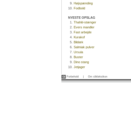
9.
Højspænding
10.
Fodbold
NYESTE OPSLAG
1.
Thahiti-stænger
2.
Evers mandler
3.
Fast arbejde
4.
Kurakof
5.
Bildæk
6.
Salmiak pulver
7.
Ursula
8.
Buster
9.
Dino stang
10.
Jetjager
Forbehold
|
Om slikleksikon