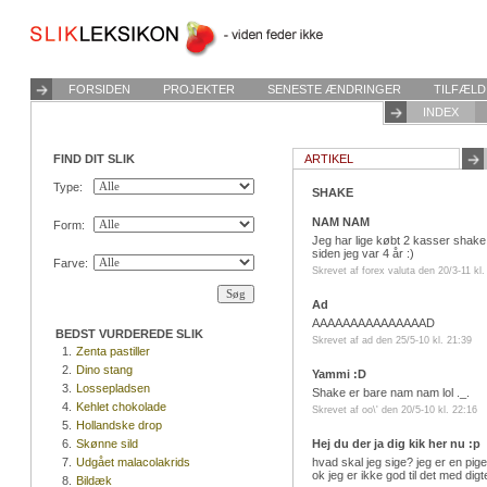
FORSIDEN
PROJEKTER
SENESTE ÆNDRINGER
TILFÆLD
INDEX
FIND DIT SLIK
ARTIKEL
Type:
SHAKE
NAM NAM
Form:
Jeg har lige købt 2 kasser shake 
siden jeg var 4 år :)
Farve:
Skrevet af forex valuta den 20/3-11 kl.
Ad
AAAAAAAAAAAAAAAD
BEDST VURDEREDE SLIK
Skrevet af ad den 25/5-10 kl. 21:39
1.
Zenta pastiller
2.
Dino stang
Yammi :D
3.
Lossepladsen
Shake er bare nam nam lol ._.
4.
Kehlet chokolade
Skrevet af oo\' den 20/5-10 kl. 22:16
5.
Hollandske drop
6.
Skønne sild
Hej du der ja dig kik her nu :p
7.
Udgået malacolakrids
hvad skal jeg sige? jeg er en pige je
ok jeg er ikke god til det med digte m
8.
Bildæk