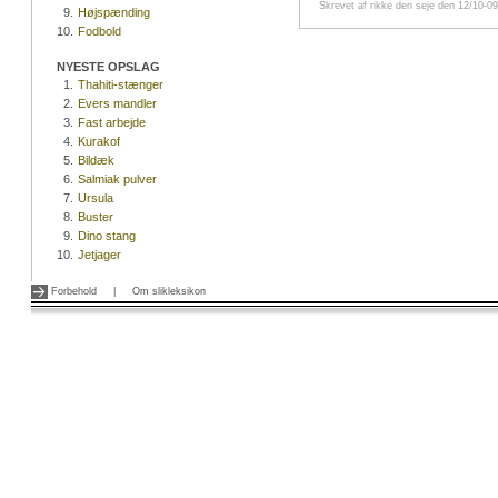
Skrevet af rikke den seje den 12/10-09
9.
Højspænding
10.
Fodbold
NYESTE OPSLAG
1.
Thahiti-stænger
2.
Evers mandler
3.
Fast arbejde
4.
Kurakof
5.
Bildæk
6.
Salmiak pulver
7.
Ursula
8.
Buster
9.
Dino stang
10.
Jetjager
Forbehold
|
Om slikleksikon