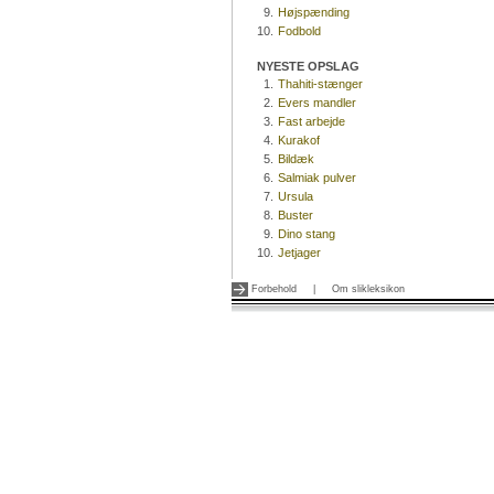
9.
Højspænding
10.
Fodbold
NYESTE OPSLAG
1.
Thahiti-stænger
2.
Evers mandler
3.
Fast arbejde
4.
Kurakof
5.
Bildæk
6.
Salmiak pulver
7.
Ursula
8.
Buster
9.
Dino stang
10.
Jetjager
Forbehold
|
Om slikleksikon