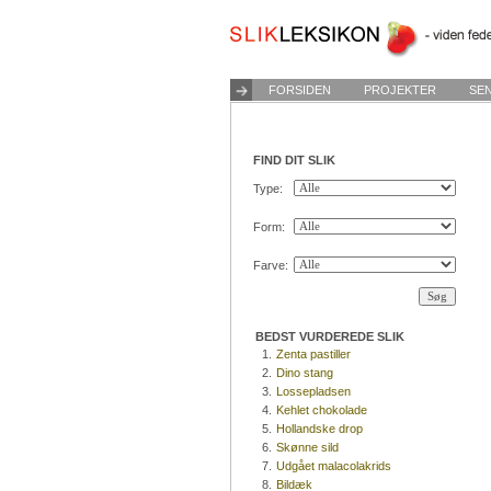
FORSIDEN
PROJEKTER
SE
FIND DIT SLIK
Type:
Form:
Farve:
BEDST VURDEREDE SLIK
1.
Zenta pastiller
2.
Dino stang
3.
Lossepladsen
4.
Kehlet chokolade
5.
Hollandske drop
6.
Skønne sild
7.
Udgået malacolakrids
8.
Bildæk