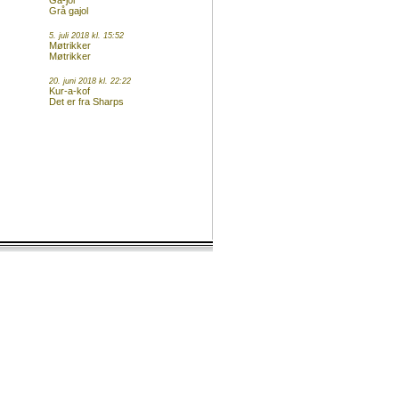
Ga-jol
Grå gajol
5. juli 2018 kl. 15:52
Møtrikker
Møtrikker
20. juni 2018 kl. 22:22
Kur-a-kof
Det er fra Sharps