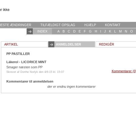
NESTE ÆNDRINGER
TILFÆLDIGT OPSLAG
HJÆLP
KONTAKT
INDEX
A
B
C
D
E
F
G
H
I
J
K
L
M
N
O
ARTIKEL
ANMELDELSER
REDIGÉR
PP PASTILLER
Läkerol - LICORICE MINT
Smager næsten som PP
Kommentarer (0
Skrevet af Dorthe Norlyk den 4/6-15 kl. 15:07
Kommentarer til anmeldelsen
der er endnu ingen kommentarer