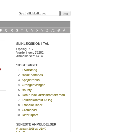
P
Q
R
S
T
U
V
X
Y
Z
Æ
Ø
Å
SLIKLEKSIKON I TAL
Opslag: 717
Vurderinger: 78282
Anmeldelser: 1414
SIDST SØGTE
)
1.
Tivolistang
2.
Black bananas
3.
Spejdersnus
4.
Orangestænger
5.
Bounty
6.
Den runde lakridskonfekt med
kokosnød
7.
Lakridskonfekt i 3 lag
8.
Franske linser
9.
Cremehæl
10.
Ritter sport
SENESTE ANMELDELSER
6. august 2018 kl. 21:40