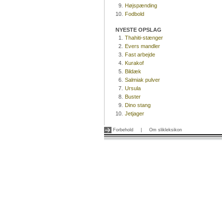
9.
Højspænding
10.
Fodbold
NYESTE OPSLAG
1.
Thahiti-stænger
2.
Evers mandler
3.
Fast arbejde
4.
Kurakof
5.
Bildæk
6.
Salmiak pulver
7.
Ursula
8.
Buster
9.
Dino stang
10.
Jetjager
Forbehold
|
Om slikleksikon