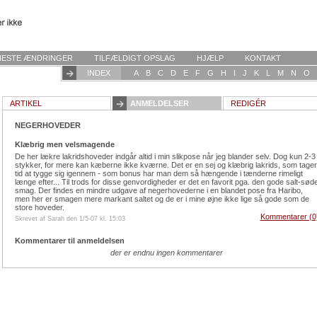
NESTE ÆNDRINGER
TILFÆLDIGT OPSLAG
HJÆLP
KONTAKT
INDEX
A
B
C
D
E
F
G
H
I
J
K
L
M
N
O
ARTIKEL
ANMELDELSER
REDIGÉR
NEGERHOVEDER
Klæbrig men velsmagende
De her lækre lakridshoveder indgår altid i min slikpose når jeg blander selv. Dog kun 2-3
stykker, for mere kan kæberne ikke kværne. Det er en sej og klæbrig lakrids, som tager
tid at tygge sig igennem - som bonus har man dem så hængende i tænderne rimeligt
længe efter... Til trods for disse genvordigheder er det en favorit pga. den gode salt-sød
smag. Der findes en mindre udgave af negerhovederne i en blandet pose fra Haribo,
men her er smagen mere markant saltet og de er i mine øjne ikke lige så gode som de
store hoveder.
Kommentarer (0
Skrevet af Sarah den 1/5-07 kl. 15:03
Kommentarer til anmeldelsen
der er endnu ingen kommentarer