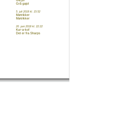
Ga-jol
Grå gajol
5. juli 2018 kl. 15:52
Møtrikker
Møtrikker
20. juni 2018 kl. 22:22
Kur-a-kof
Det er fra Sharps