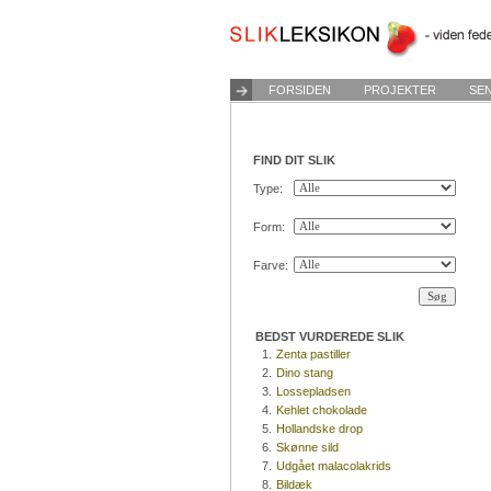
FORSIDEN
PROJEKTER
SE
FIND DIT SLIK
Type:
Form:
Farve:
BEDST VURDEREDE SLIK
1.
Zenta pastiller
2.
Dino stang
3.
Lossepladsen
4.
Kehlet chokolade
5.
Hollandske drop
6.
Skønne sild
7.
Udgået malacolakrids
8.
Bildæk