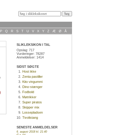
P
Q
R
S
T
U
V
X
Y
Z
Æ
Ø
Å
SLIKLEKSIKON I TAL
Opslag: 717
Vurderinger: 78287
Anmeldelser: 1414
SIDST SØGTE
1.
Host ikke
2.
Zenta pastiller
e
3.
Kito vingummi
4.
Dino-stænger
5.
Fodbold
)
6.
Møtrikker
7.
Super piratos
8.
Skipper mix
9.
Lossepladsen
10.
Tivolistang
SENESTE ANMELDELSER
6. august 2018 kl. 21:40