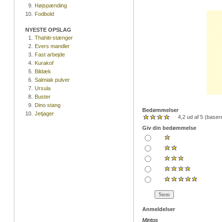
9.
Højspænding
10.
Fodbold
NYESTE OPSLAG
1.
Thahiti-stænger
2.
Evers mandler
3.
Fast arbejde
4.
Kurakof
5.
Bildæk
6.
Salmiak pulver
7.
Ursula
8.
Buster
9.
Dino stang
Bedømmelser
10.
Jetjager
4,2 ud af 5 (base
Giv din bedømmelse
Anmeldelser
Mintos