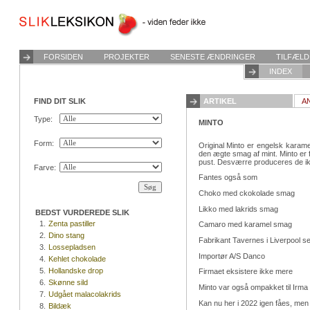
FORSIDEN
PROJEKTER
SENESTE ÆNDRINGER
TILFÆLD
INDEX
FIND DIT SLIK
ARTIKEL
A
Type:
MINTO
Form:
Original Minto er engelsk karam
den ægte smag af mint. Minto er frems
pust. Desværre produceres de i
Farve:
Fantes også som
Choko med ckokolade smag
Likko med lakrids smag
BEDST VURDEREDE SLIK
1.
Zenta pastiller
Camaro med karamel smag
2.
Dino stang
Fabrikant Tavernes i Liverpool 
3.
Lossepladsen
Importør A/S Danco
4.
Kehlet chokolade
5.
Hollandske drop
Firmaet eksistere ikke mere
6.
Skønne sild
Minto var også ompakket til Irm
7.
Udgået malacolakrids
Kan nu her i 2022 igen fåes, men 
8.
Bildæk