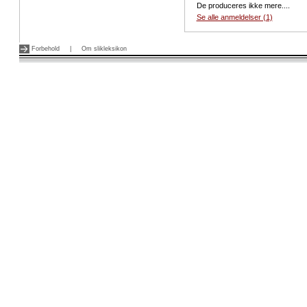
De produceres ikke mere....
Se alle anmeldelser (1)
Forbehold
|
Om slikleksikon