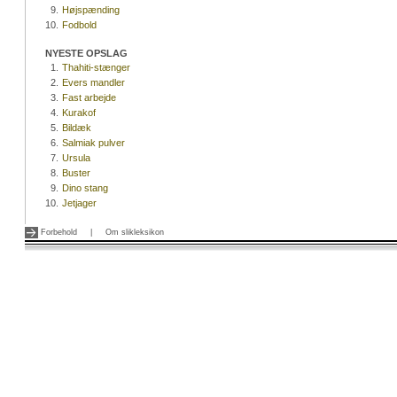
9.
Højspænding
10.
Fodbold
NYESTE OPSLAG
1.
Thahiti-stænger
2.
Evers mandler
3.
Fast arbejde
4.
Kurakof
5.
Bildæk
6.
Salmiak pulver
7.
Ursula
8.
Buster
9.
Dino stang
10.
Jetjager
Forbehold
|
Om slikleksikon