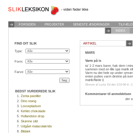
FORSIDEN
PROJEKTER
SENESTE ÆNDRINGER
TILFÆLD
INDEX
FIND DIT SLIK
ARTIKEL
Type:
MARS
Varm på is
Form:
ta' 1-2 mars barer, hak dem i mi
sammen med en lille sjat mælk e
Farve:
Varm nu det hele op under omrør
enten puttes varm direkte på isen
mælk/fløde i)
Skrevet af Lucky Ed den 2/10-08 kl. 1
BEDST VURDEREDE SLIK
Kommentarer til anmeldelsen
1.
Zenta pastiller
der 
2.
Dino stang
3.
Lossepladsen
4.
Kehlet chokolade
5.
Hollandske drop
6.
Skønne sild
7.
Udgået malacolakrids
8.
Bildæk