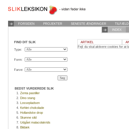
FORSIDEN
PROJEKTER
SENESTE ÆNDRINGER
TILFÆLD
INDEX
FIND DIT SLIK
ARTIKEL
A
Fejl: du skal aktivere cookies for at l
Type:
Form:
Farve:
BEDST VURDEREDE SLIK
1.
Zenta pastiller
2.
Dino stang
3.
Lossepladsen
4.
Kehlet chokolade
5.
Hollandske drop
6.
Skønne sild
7.
Udgået malacolakrids
8.
Bildæk