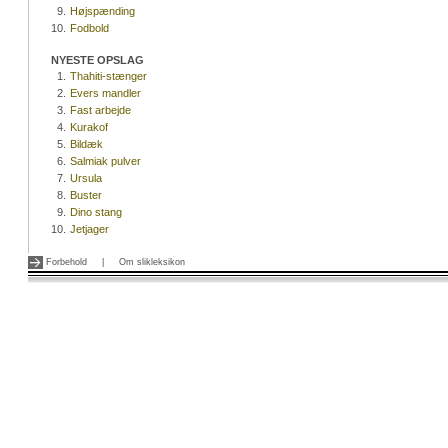
9.
Højspænding
10.
Fodbold
NYESTE OPSLAG
1.
Thahiti-stænger
2.
Evers mandler
3.
Fast arbejde
4.
Kurakof
5.
Bildæk
6.
Salmiak pulver
7.
Ursula
8.
Buster
9.
Dino stang
10.
Jetjager
Forbehold
|
Om slikleksikon