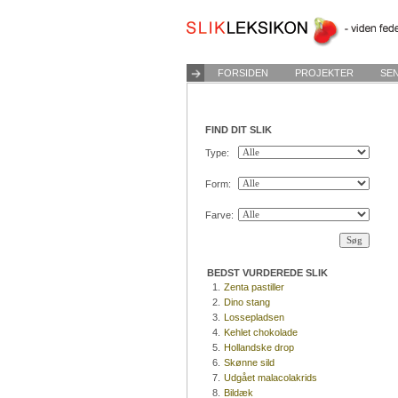
FORSIDEN
PROJEKTER
SE
FIND DIT SLIK
Type:
Form:
Farve:
BEDST VURDEREDE SLIK
1.
Zenta pastiller
2.
Dino stang
3.
Lossepladsen
4.
Kehlet chokolade
5.
Hollandske drop
6.
Skønne sild
7.
Udgået malacolakrids
8.
Bildæk