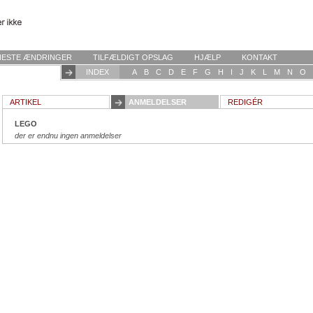
NESTE ÆNDRINGER
TILFÆLDIGT OPSLAG
HJÆLP
KONTAKT
INDEX
A
B
C
D
E
F
G
H
I
J
K
L
M
N
O
ARTIKEL
ANMELDELSER
REDIGÉR
LEGO
der er endnu ingen anmeldelser