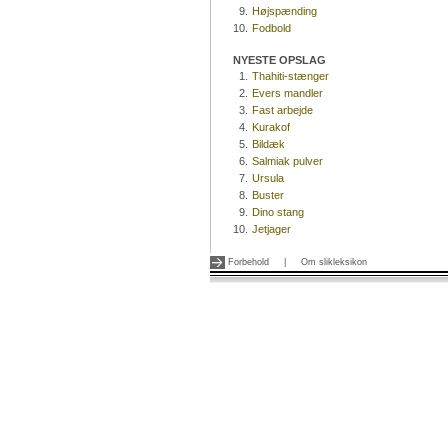
9.
Højspænding
10.
Fodbold
NYESTE OPSLAG
1.
Thahiti-stænger
2.
Evers mandler
3.
Fast arbejde
4.
Kurakof
5.
Bildæk
6.
Salmiak pulver
7.
Ursula
8.
Buster
9.
Dino stang
10.
Jetjager
Forbehold
|
Om slikleksikon