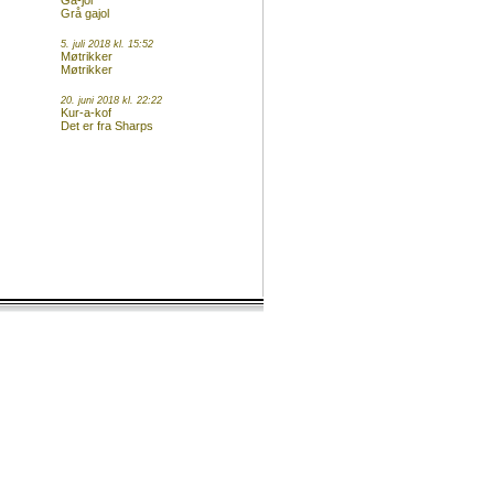
Ga-jol
Grå gajol
5. juli 2018 kl. 15:52
Møtrikker
Møtrikker
20. juni 2018 kl. 22:22
Kur-a-kof
Det er fra Sharps