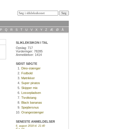
P
Q
R
S
T
U
V
X
Y
Z
Æ
Ø
Å
SLIKLEKSIKON I TAL
Opslag: 717
Vurderinger: 78285
Anmeldelser: 1414
SIDST SØGTE
1.
Dino-stænger
2.
Fodbold
3.
Møtrikker
4.
Super piratos
5.
Skipper mix
6.
Lossepladsen
7.
Tivolistang
8.
Black bananas
9.
Spejdersnus
10.
Orangestænger
SENESTE ANMELDELSER
6. august 2018 kl. 21:40