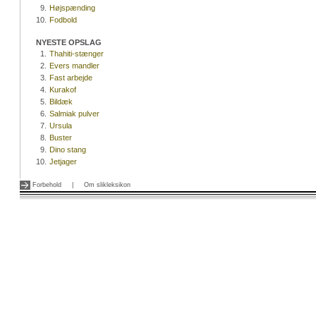
9.
Højspænding
10.
Fodbold
NYESTE OPSLAG
1.
Thahiti-stænger
2.
Evers mandler
3.
Fast arbejde
4.
Kurakof
5.
Bildæk
6.
Salmiak pulver
7.
Ursula
8.
Buster
9.
Dino stang
10.
Jetjager
Forbehold
|
Om slikleksikon