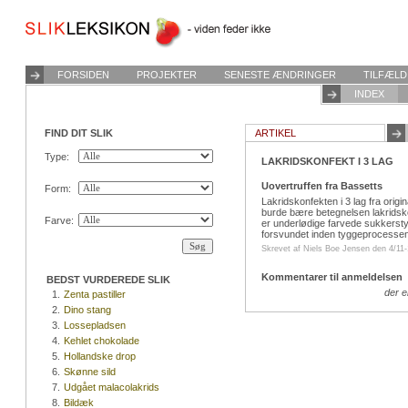
FORSIDEN
PROJEKTER
SENESTE ÆNDRINGER
TILFÆLD
INDEX
FIND DIT SLIK
ARTIKEL
Type:
LAKRIDSKONFEKT I 3 LAG
Uovertruffen fra Bassetts
Form:
Lakridskonfekten i 3 lag fra orig
burde bære betegnelsen lakridsko
Farve:
er underlødige farvede sukkersty
forsvundet inden tyggeprocessen
Skrevet af Niels Boe Jensen den 4/11-
Kommentarer til anmeldelsen
BEDST VURDEREDE SLIK
der 
1.
Zenta pastiller
2.
Dino stang
3.
Lossepladsen
4.
Kehlet chokolade
5.
Hollandske drop
6.
Skønne sild
7.
Udgået malacolakrids
8.
Bildæk