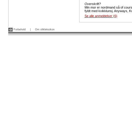
Overskrift?
Min mor er nordmand så of cours
fyldt med kvikklunsj. Anyways, Kv
Se alle anmeldelser (6)
Forbehold
|
Om slikleksikon