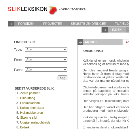
FORSIDEN
PROJEKTER
SENESTE ÆNDRINGER
TILFÆLD
INDEX
FIND DIT SLIK
ARTIKEL
A
Type:
KVIKKLUNSJ
Form:
Kvikklunsj er en norsk chokola
kikseknas og er betrukket med l
Farve:
Den blev lanceret første gang i 
Norge hvert år frem til i dag med
produktionen skyldtes verdensk
bl.a. var der mangel på sukker og 
Chokoladebaren markedsføres til br
BEDST VURDEREDE SLIK
printet på bagsiden af indpakn
1.
Zenta pastiller
indenfor fjeldsport på f.eks. huer 
2.
Dino stang
Der sælges ca. ni kvikklunsj-bar
3.
Lossepladsen
Der har tidligere været version
4.
Kehlet chokolade
produceret med mørk chokolade, 
5.
Hollandske drop
Kvikklunsj minder utrolig meget 
6.
Skønne sild
søgsmål fra Nestlé, der ejer Kit K
7.
Udgået malacolakrids
En undervurderet chokoladebar!
8.
Bildæk