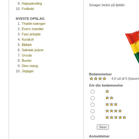
9.
Højspænding
Smager bedst på fjeldet
10.
Fodbold
NYESTE OPSLAG
1.
Thahiti-stænger
2.
Evers mandler
3.
Fast arbejde
4.
Kurakof
5.
Bildæk
6.
Salmiak pulver
7.
Ursula
8.
Buster
9.
Dino stang
10.
Jetjager
Bedømmelser
4,0 ud af 5 (base
Giv din bedømmelse
Anmeldelser