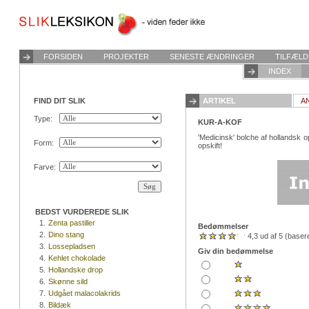
FORSIDEN
PROJEKTER
SENESTE ÆNDRINGER
TILFÆLD
INDEX
FIND DIT SLIK
ARTIKEL
A
Type:
KUR-A-KOF
'Medicinsk' bolche af hollandsk op
Form:
opskift!
Farve:
BEDST VURDEREDE SLIK
1.
Zenta pastiller
Bedømmelser
2.
Dino stang
4,3 ud af 5 (base
3.
Lossepladsen
Giv din bedømmelse
4.
Kehlet chokolade
5.
Hollandske drop
6.
Skønne sild
7.
Udgået malacolakrids
8.
Bildæk