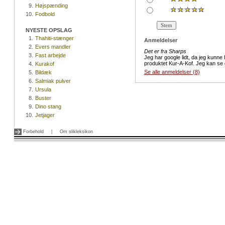
9.
Højspænding
10.
Fodbold
NYESTE OPSLAG
1.
Thahiti-stænger
Anmeldelser
2.
Evers mandler
Det er fra Sharps
3.
Fast arbejde
Jeg har google lidt, da jeg kunn
produktet Kur-A-Kof. Jeg kan se d
4.
Kurakof
Se alle anmeldelser (8)
5.
Bildæk
6.
Salmiak pulver
7.
Ursula
8.
Buster
9.
Dino stang
10.
Jetjager
Forbehold
|
Om slikleksikon