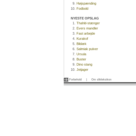
9.
Højspænding
10.
Fodbold
NYESTE OPSLAG
1.
Thahiti-stænger
2.
Evers mandler
3.
Fast arbejde
4.
Kurakof
5.
Bildæk
6.
Salmiak pulver
7.
Ursula
8.
Buster
9.
Dino stang
10.
Jetjager
Forbehold
|
Om slikleksikon