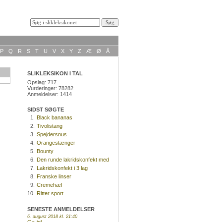
P
Q
R
S
T
U
V
X
Y
Z
Æ
Ø
Å
SLIKLEKSIKON I TAL
Opslag: 717
Vurderinger: 78282
Anmeldelser: 1414
SIDST SØGTE
1.
Black bananas
2.
Tivolistang
3.
Spejdersnus
4.
Orangestænger
5.
Bounty
6.
Den runde lakridskonfekt med
kokosnød
7.
Lakridskonfekt i 3 lag
8.
Franske linser
9.
Cremehæl
10.
Ritter sport
SENESTE ANMELDELSER
6. august 2018 kl. 21:40