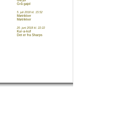
Ga-jol
Grå gajol
5. juli 2018 kl. 15:52
Møtrikker
Møtrikker
20. juni 2018 kl. 22:22
Kur-a-kof
Det er fra Sharps