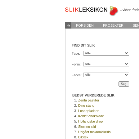
FORSIDEN
PROJEKTER
SE
FIND DIT SLIK
Type:
Form:
Farve:
BEDST VURDEREDE SLIK
1.
Zenta pastiller
2.
Dino stang
3.
Lossepladsen
4.
Kehlet chokolade
5.
Hollandske drop
6.
Skønne sild
7.
Udgået malacolakrids
8.
Bildæk