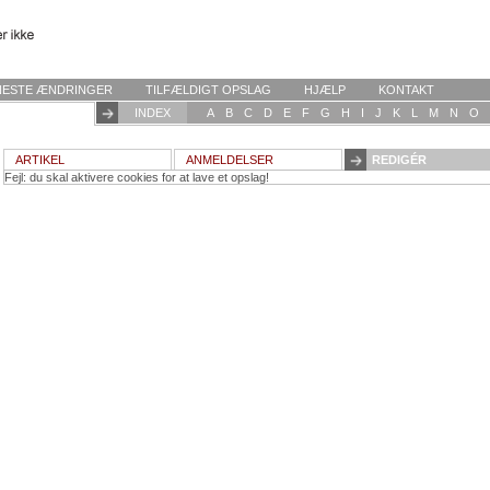
NESTE ÆNDRINGER
TILFÆLDIGT OPSLAG
HJÆLP
KONTAKT
INDEX
A
B
C
D
E
F
G
H
I
J
K
L
M
N
O
ARTIKEL
ANMELDELSER
REDIGÉR
Fejl: du skal aktivere cookies for at lave et opslag!