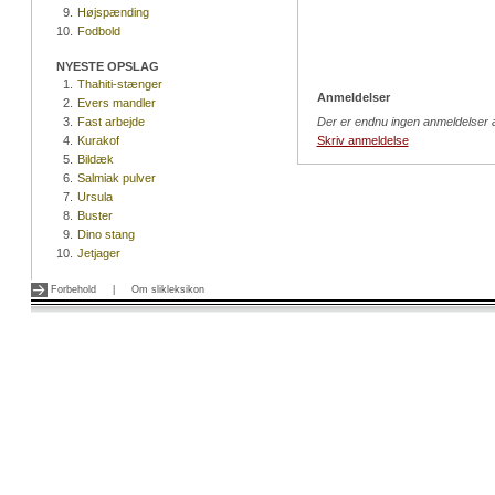
9.
Højspænding
10.
Fodbold
NYESTE OPSLAG
1.
Thahiti-stænger
Anmeldelser
2.
Evers mandler
3.
Fast arbejde
Der er endnu ingen anmeldelser a
4.
Kurakof
Skriv anmeldelse
5.
Bildæk
6.
Salmiak pulver
7.
Ursula
8.
Buster
9.
Dino stang
10.
Jetjager
Forbehold
|
Om slikleksikon