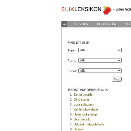
FORSIDEN
PROJEKTER
SE
FIND DIT SLIK
Type:
Form:
Farve:
BEDST VURDEREDE SLIK
1.
Zenta pastiller
2.
Dino stang
3.
Lossepladsen
4.
Kehlet chokolade
5.
Hollandske drop
6.
Skønne sild
7.
Udgået malacolakrids
8.
Bildæk