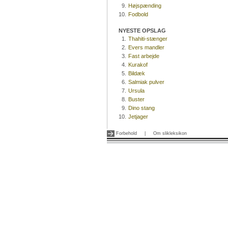
9.
Højspænding
10.
Fodbold
NYESTE OPSLAG
1.
Thahiti-stænger
2.
Evers mandler
3.
Fast arbejde
4.
Kurakof
5.
Bildæk
6.
Salmiak pulver
7.
Ursula
8.
Buster
9.
Dino stang
10.
Jetjager
Forbehold
|
Om slikleksikon