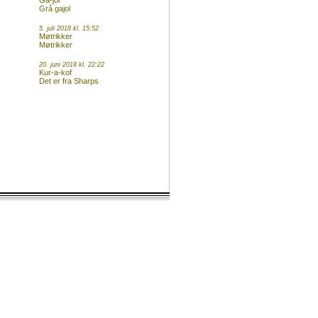
Ga-jol
Grå gajol
5. juli 2018 kl. 15:52
Møtrikker
Møtrikker
20. juni 2018 kl. 22:22
Kur-a-kof
Det er fra Sharps