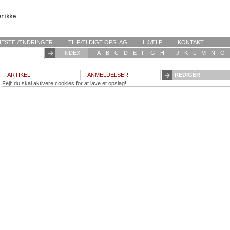
NESTE ÆNDRINGER
TILFÆLDIGT OPSLAG
HJÆLP
KONTAKT
INDEX
A
B
C
D
E
F
G
H
I
J
K
L
M
N
O
ARTIKEL
ANMELDELSER
REDIGÉR
Fejl: du skal aktivere cookies for at lave et opslag!