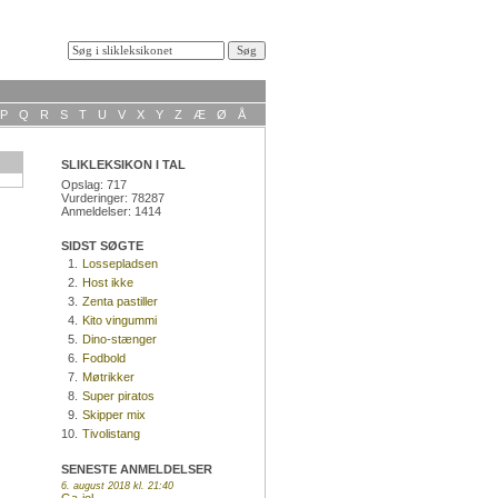
P
Q
R
S
T
U
V
X
Y
Z
Æ
Ø
Å
SLIKLEKSIKON I TAL
Opslag: 717
Vurderinger: 78287
Anmeldelser: 1414
SIDST SØGTE
1.
Lossepladsen
2.
Host ikke
3.
Zenta pastiller
4.
Kito vingummi
5.
Dino-stænger
6.
Fodbold
7.
Møtrikker
8.
Super piratos
9.
Skipper mix
10.
Tivolistang
SENESTE ANMELDELSER
6. august 2018 kl. 21:40