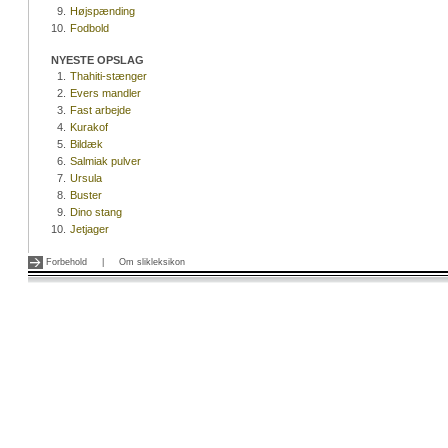
9.
Højspænding
10.
Fodbold
NYESTE OPSLAG
1.
Thahiti-stænger
2.
Evers mandler
3.
Fast arbejde
4.
Kurakof
5.
Bildæk
6.
Salmiak pulver
7.
Ursula
8.
Buster
9.
Dino stang
10.
Jetjager
Forbehold
|
Om slikleksikon