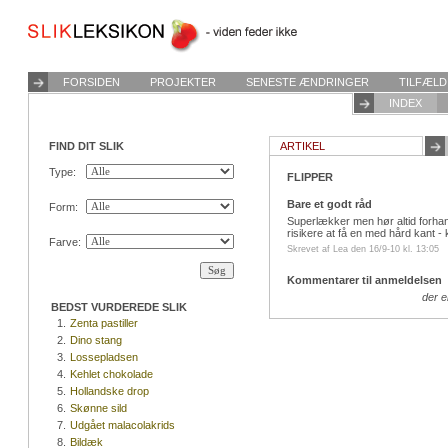
FORSIDEN
PROJEKTER
SENESTE ÆNDRINGER
TILFÆLD
INDEX
FIND DIT SLIK
ARTIKEL
Type:
FLIPPER
Bare et godt råd
Form:
Superlækker men hør altid forhan
risikere at få en med hård kant - 
Farve:
Skrevet af Lea den 16/9-10 kl. 13:05
Kommentarer til anmeldelsen
der 
BEDST VURDEREDE SLIK
1.
Zenta pastiller
2.
Dino stang
3.
Lossepladsen
4.
Kehlet chokolade
5.
Hollandske drop
6.
Skønne sild
7.
Udgået malacolakrids
8.
Bildæk