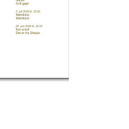
Ga-jol
Grå gajol
5. juli 2018 kl. 15:52
Møtrikker
Møtrikker
20. juni 2018 kl. 22:22
Kur-a-kof
Det er fra Sharps