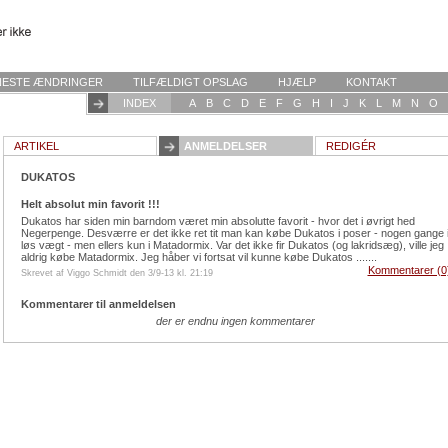
NESTE ÆNDRINGER
TILFÆLDIGT OPSLAG
HJÆLP
KONTAKT
INDEX
A
B
C
D
E
F
G
H
I
J
K
L
M
N
O
ARTIKEL
ANMELDELSER
REDIGÉR
DUKATOS
Helt absolut min favorit !!!
Dukatos har siden min barndom været min absolutte favorit - hvor det i øvrigt hed
Negerpenge. Desværre er det ikke ret tit man kan købe Dukatos i poser - nogen gange 
løs vægt - men ellers kun i Matadormix. Var det ikke fir Dukatos (og lakridsæg), ville jeg
aldrig købe Matadormix. Jeg håber vi fortsat vil kunne købe Dukatos .......
Kommentarer (0
Skrevet af Viggo Schmidt den 3/9-13 kl. 21:19
Kommentarer til anmeldelsen
der er endnu ingen kommentarer