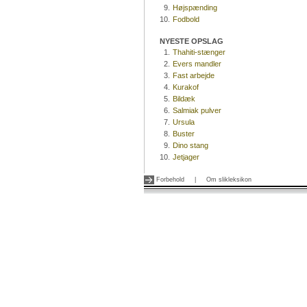
9.
Højspænding
10.
Fodbold
NYESTE OPSLAG
1.
Thahiti-stænger
2.
Evers mandler
3.
Fast arbejde
4.
Kurakof
5.
Bildæk
6.
Salmiak pulver
7.
Ursula
8.
Buster
9.
Dino stang
10.
Jetjager
Forbehold
|
Om slikleksikon