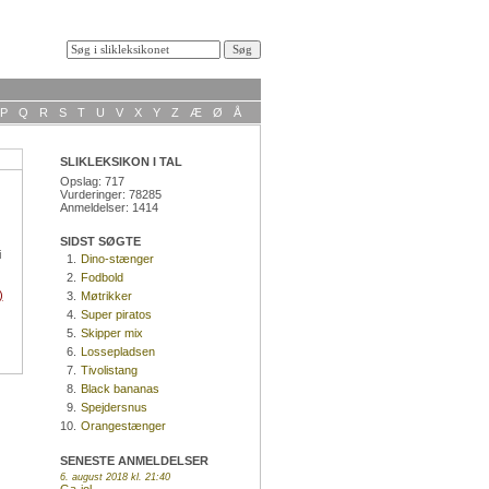
P
Q
R
S
T
U
V
X
Y
Z
Æ
Ø
Å
SLIKLEKSIKON I TAL
Opslag: 717
Vurderinger: 78285
Anmeldelser: 1414
SIDST SØGTE
i
1.
Dino-stænger
2.
Fodbold
)
3.
Møtrikker
4.
Super piratos
5.
Skipper mix
6.
Lossepladsen
7.
Tivolistang
8.
Black bananas
9.
Spejdersnus
10.
Orangestænger
SENESTE ANMELDELSER
6. august 2018 kl. 21:40