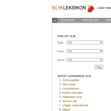
FORSIDEN
PROJEKTER
SE
FIND DIT SLIK
Type:
Form:
Farve:
BEDST VURDEREDE SLIK
1.
Zenta pastiller
2.
Dino stang
3.
Lossepladsen
4.
Kehlet chokolade
5.
Hollandske drop
6.
Skønne sild
7.
Udgået malacolakrids
8.
Bildæk