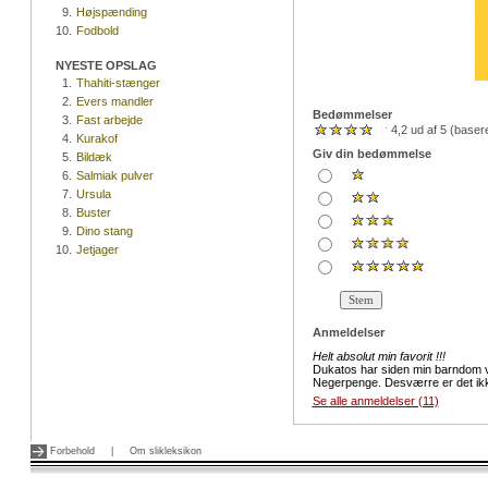
9.
Højspænding
10.
Fodbold
NYESTE OPSLAG
1.
Thahiti-stænger
2.
Evers mandler
Bedømmelser
3.
Fast arbejde
4,2 ud af 5 (base
4.
Kurakof
Giv din bedømmelse
5.
Bildæk
6.
Salmiak pulver
7.
Ursula
8.
Buster
9.
Dino stang
10.
Jetjager
Anmeldelser
Helt absolut min favorit !!!
Dukatos har siden min barndom vær
Negerpenge. Desværre er det ikke
Se alle anmeldelser (11)
Forbehold
|
Om slikleksikon