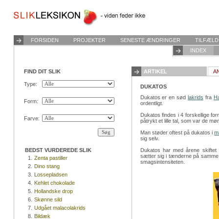
FORSIDEN
PROJEKTER
SENESTE ÆNDRINGER
TILFÆLD
INDEX
FIND DIT SLIK
ARTIKEL
A
Type:
DUKATOS
Dukatos er en sød
lakrids
fra
Ha
Form:
ordentligt.
Dukatos findes i 4 forskellige fo
Farve:
påtrykt et lille tal, som var de mø
Man støder oftest på dukatos i
m
sig selv.
BEDST VURDEREDE SLIK
Dukatos har med årene skiftet k
sætter sig i tænderne på samme 
1.
Zenta pastiller
smagsintensiteten.
2.
Dino stang
3.
Lossepladsen
4.
Kehlet chokolade
5.
Hollandske drop
6.
Skønne sild
7.
Udgået malacolakrids
8.
Bildæk