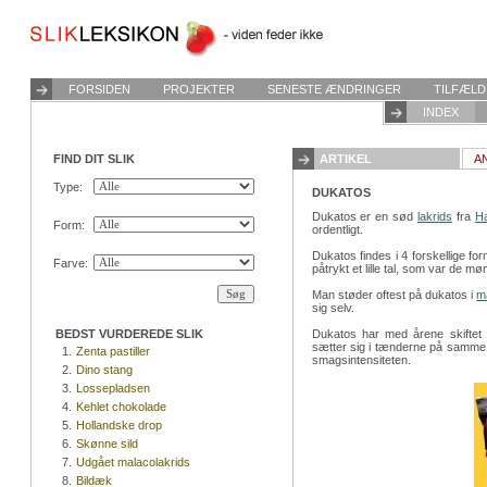
FORSIDEN
PROJEKTER
SENESTE ÆNDRINGER
TILFÆLD
INDEX
FIND DIT SLIK
ARTIKEL
A
Type:
DUKATOS
Dukatos er en sød
lakrids
fra
Ha
Form:
ordentligt.
Dukatos findes i 4 forskellige fo
Farve:
påtrykt et lille tal, som var de mø
Man støder oftest på dukatos i
m
sig selv.
BEDST VURDEREDE SLIK
Dukatos har med årene skiftet k
sætter sig i tænderne på samme 
1.
Zenta pastiller
smagsintensiteten.
2.
Dino stang
3.
Lossepladsen
4.
Kehlet chokolade
5.
Hollandske drop
6.
Skønne sild
7.
Udgået malacolakrids
8.
Bildæk