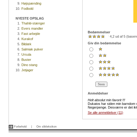
9.
Højspænding
10.
Fodbold
NYESTE OPSLAG
1.
Thahiti-stænger
2.
Evers mandler
Bedømmelser
3.
Fast arbejde
4,2 ud af 5 (base
4.
Kurakof
Giv din bedømmelse
5.
Bildæk
6.
Salmiak pulver
7.
Ursula
8.
Buster
9.
Dino stang
10.
Jetjager
Anmeldelser
Helt absolut min favorit !!!
Dukatos har siden min barndom vær
Negerpenge. Desværre er det ikke
Se alle anmeldelser (11)
Forbehold
|
Om slikleksikon