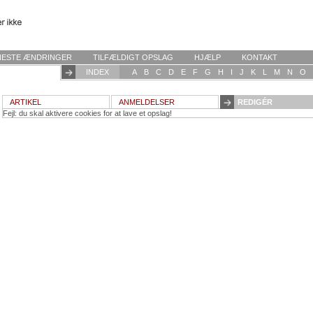
NESTE ÆNDRINGER
TILFÆLDIGT OPSLAG
HJÆLP
KONTAKT
INDEX
A
B
C
D
E
F
G
H
I
J
K
L
M
N
O
ARTIKEL
ANMELDELSER
REDIGÉR
Fejl: du skal aktivere cookies for at lave et opslag!