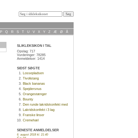
P
Q
R
S
T
U
V
X
Y
Z
Æ
Ø
Å
SLIKLEKSIKON I TAL
Opslag: 717
Vurderinger: 78285
Anmeldelser: 1414
SIDST SØGTE
1.
Lossepladsen
2.
Tivolistang
3.
Black bananas
4.
Spejdersnus
5.
Orangestænger
6.
Bounty
7.
Den runde lakridskonfekt med
kokosnød
8.
Lakridskonfekt i 3 lag
9.
Franske linser
10.
Cremehæl
SENESTE ANMELDELSER
6. august 2018 kl. 21:40