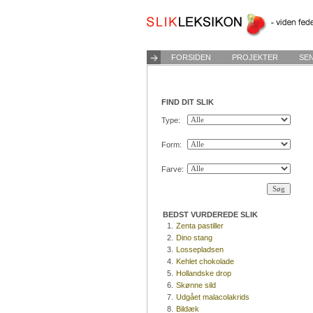
FORSIDEN
PROJEKTER
SE
FIND DIT SLIK
Type:
Form:
Farve:
BEDST VURDEREDE SLIK
1.
Zenta pastiller
2.
Dino stang
3.
Lossepladsen
4.
Kehlet chokolade
5.
Hollandske drop
6.
Skønne sild
7.
Udgået malacolakrids
8.
Bildæk