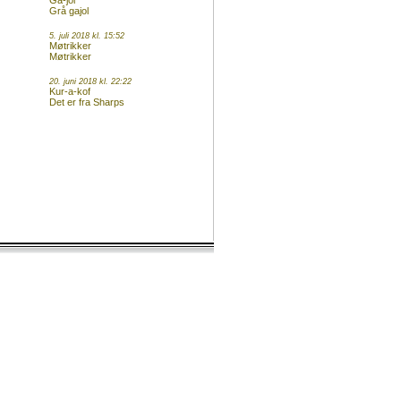
Ga-jol
Grå gajol
5. juli 2018 kl. 15:52
Møtrikker
Møtrikker
20. juni 2018 kl. 22:22
Kur-a-kof
Det er fra Sharps