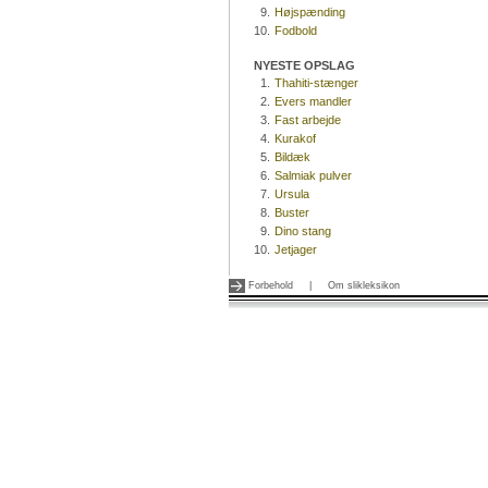
9.
Højspænding
10.
Fodbold
NYESTE OPSLAG
1.
Thahiti-stænger
2.
Evers mandler
3.
Fast arbejde
4.
Kurakof
5.
Bildæk
6.
Salmiak pulver
7.
Ursula
8.
Buster
9.
Dino stang
10.
Jetjager
Forbehold
|
Om slikleksikon