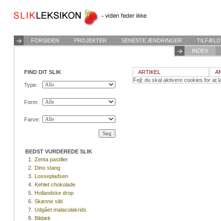
FORSIDEN
PROJEKTER
SENESTE ÆNDRINGER
TILFÆLD
INDEX
FIND DIT SLIK
ARTIKEL
A
Fejl: du skal aktivere cookies for at l
Type:
Form:
Farve:
BEDST VURDEREDE SLIK
1.
Zenta pastiller
2.
Dino stang
3.
Lossepladsen
4.
Kehlet chokolade
5.
Hollandske drop
6.
Skønne sild
7.
Udgået malacolakrids
8.
Bildæk