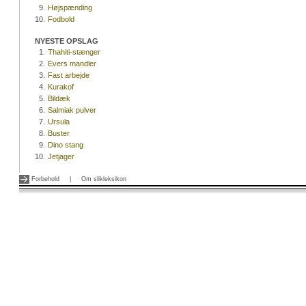
9.
Højspænding
10.
Fodbold
NYESTE OPSLAG
1.
Thahiti-stænger
2.
Evers mandler
3.
Fast arbejde
4.
Kurakof
5.
Bildæk
6.
Salmiak pulver
7.
Ursula
8.
Buster
9.
Dino stang
10.
Jetjager
Forbehold
|
Om slikleksikon