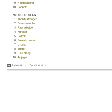
9.
Højspænding
10.
Fodbold
NYESTE OPSLAG
1.
Thahiti-stænger
2.
Evers mandler
3.
Fast arbejde
4.
Kurakof
5.
Bildæk
6.
Salmiak pulver
7.
Ursula
8.
Buster
9.
Dino stang
10.
Jetjager
Forbehold
|
Om slikleksikon