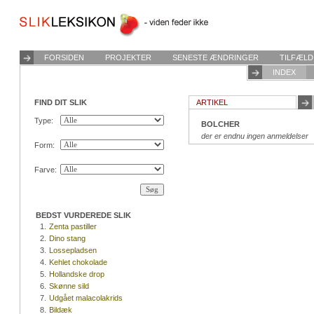
FORSIDEN
PROJEKTER
SENESTE ÆNDRINGER
TILFÆLD
INDEX
FIND DIT SLIK
ARTIKEL
Type:
BOLCHER
der er endnu ingen anmeldelser
Form:
Farve:
BEDST VURDEREDE SLIK
1.
Zenta pastiller
2.
Dino stang
3.
Lossepladsen
4.
Kehlet chokolade
5.
Hollandske drop
6.
Skønne sild
7.
Udgået malacolakrids
8.
Bildæk