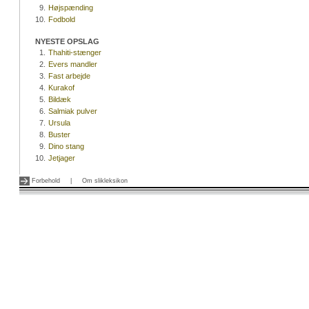
9.
Højspænding
10.
Fodbold
NYESTE OPSLAG
1.
Thahiti-stænger
2.
Evers mandler
3.
Fast arbejde
4.
Kurakof
5.
Bildæk
6.
Salmiak pulver
7.
Ursula
8.
Buster
9.
Dino stang
10.
Jetjager
Forbehold
|
Om slikleksikon