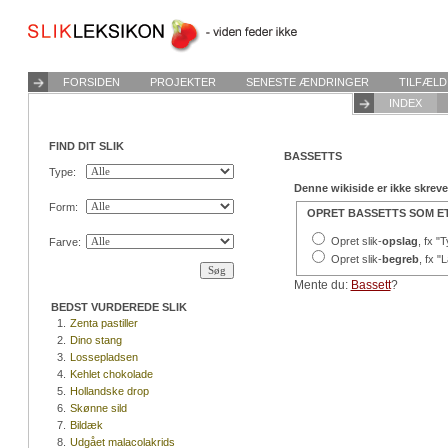
FORSIDEN
PROJEKTER
SENESTE ÆNDRINGER
TILFÆLD
INDEX
FIND DIT SLIK
BASSETTS
Type:
Denne wikiside er ikke skrev
Form:
OPRET BASSETTS SOM E
Opret slik-
opslag
, fx "
Farve:
Opret slik-
begreb
, fx "
Mente du:
Bassett
?
BEDST VURDEREDE SLIK
1.
Zenta pastiller
2.
Dino stang
3.
Lossepladsen
4.
Kehlet chokolade
5.
Hollandske drop
6.
Skønne sild
7.
Bildæk
8.
Udgået malacolakrids