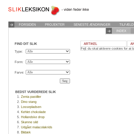
FORSIDEN
PROJEKTER
SENESTE ÆNDRINGER
TILFÆLD
INDEX
FIND DIT SLIK
ARTIKEL
A
Fejl: du skal aktivere cookies for at l
Type:
Form:
Farve:
BEDST VURDEREDE SLIK
1.
Zenta pastiller
2.
Dino stang
3.
Lossepladsen
4.
Kehlet chokolade
5.
Hollandske drop
6.
Skønne sild
7.
Udgået malacolakrids
8.
Bildæk