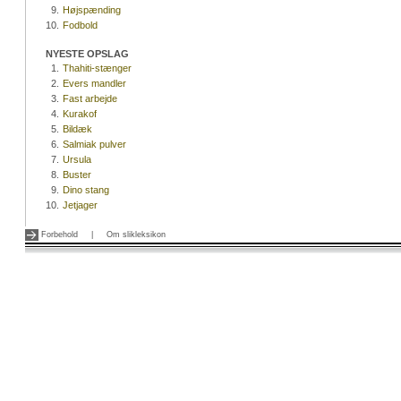
9.
Højspænding
10.
Fodbold
NYESTE OPSLAG
1.
Thahiti-stænger
2.
Evers mandler
3.
Fast arbejde
4.
Kurakof
5.
Bildæk
6.
Salmiak pulver
7.
Ursula
8.
Buster
9.
Dino stang
10.
Jetjager
Forbehold
|
Om slikleksikon