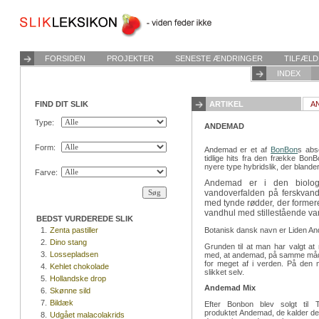
FORSIDEN
PROJEKTER
SENESTE ÆNDRINGER
TILFÆLD
INDEX
FIND DIT SLIK
ARTIKEL
A
Type:
ANDEMAD
Form:
Andemad er et af
BonBon
s abs
tidlige hits fra den frække Bon
nyere type hybridslik, der blande
Farve:
Andemad er i den biologi
vandoverfalden på ferskvand
med tynde rødder, der formere
vandhul med stillestående van
BEDST VURDEREDE SLIK
Botanisk dansk navn er Liden A
1.
Zenta pastiller
2.
Dino stang
Grunden til at man har valgt a
3.
Lossepladsen
med, at andemad, på samme måde
for meget af i verden. På den 
4.
Kehlet chokolade
slikket selv.
5.
Hollandske drop
Andemad Mix
6.
Skønne sild
7.
Bildæk
Efter Bonbon blev solgt til
produktet Andemad, de kalder de
8.
Udgået malacolakrids