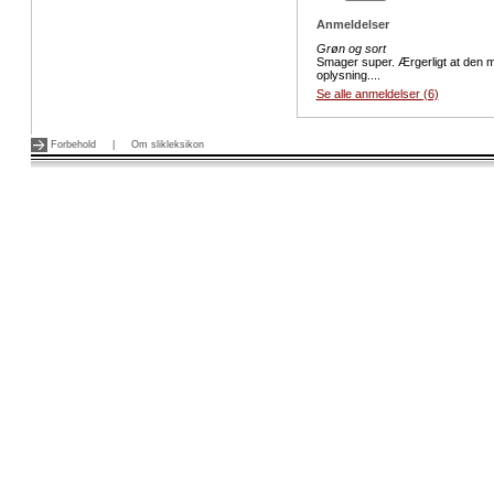
Anmeldelser
Grøn og sort
Smager super. Ærgerligt at den m
oplysning....
Se alle anmeldelser (6)
Forbehold
|
Om slikleksikon