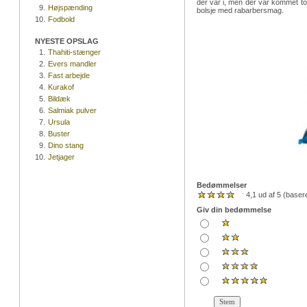
der var i, men der var kommet to
9.
Højspænding
bolsje med rabarbersmag.
10.
Fodbold
NYESTE OPSLAG
1.
Thahiti-stænger
2.
Evers mandler
3.
Fast arbejde
4.
Kurakof
5.
Bildæk
6.
Salmiak pulver
7.
Ursula
8.
Buster
9.
Dino stang
10.
Jetjager
Bedømmelser
4,1 ud af 5 (base
Giv din bedømmelse