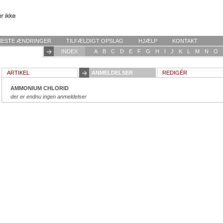
NESTE ÆNDRINGER
TILFÆLDIGT OPSLAG
HJÆLP
KONTAKT
INDEX
A
B
C
D
E
F
G
H
I
J
K
L
M
N
O
ARTIKEL
ANMELDELSER
REDIGÉR
AMMONIUM CHLORID
der er endnu ingen anmeldelser