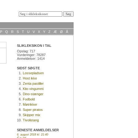
P
Q
R
S
T
U
V
X
Y
Z
Æ
Ø
Å
SLIKLEKSIKON I TAL
Opslag: 717
Vurderinger: 78287
Anmeldelser: 1414
SIDST SØGTE
1.
Lossepladsen
2.
Host ikke
3.
Zenta pastiller
4.
Kito vingummi
5.
Dino-stænger
6.
Fodbold
7.
Møtrikker
8.
Super piratos
9.
Skipper mix
10.
Tivolistang
SENESTE ANMELDELSER
6. august 2018 kl. 21:40