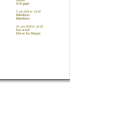
Ga-jol
Grå gajol
5. juli 2018 kl. 15:52
Møtrikker
Møtrikker
20. juni 2018 kl. 22:22
Kur-a-kof
Det er fra Sharps