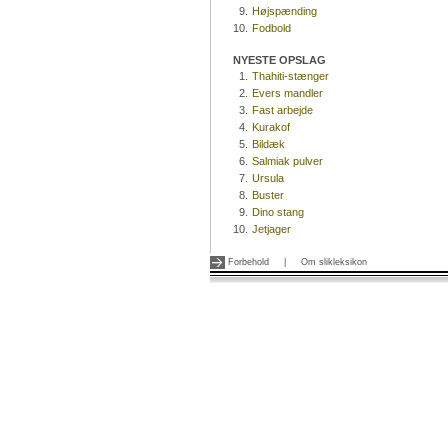
9.
Højspænding
10.
Fodbold
NYESTE OPSLAG
1.
Thahiti-stænger
2.
Evers mandler
3.
Fast arbejde
4.
Kurakof
5.
Bildæk
6.
Salmiak pulver
7.
Ursula
8.
Buster
9.
Dino stang
10.
Jetjager
Forbehold
|
Om slikleksikon