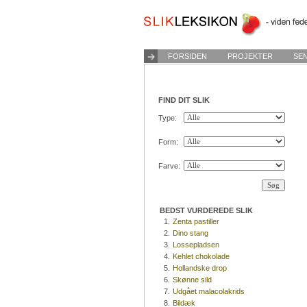
FORSIDEN
PROJEKTER
SE
FIND DIT SLIK
Type:
Form:
Farve:
BEDST VURDEREDE SLIK
1.
Zenta pastiller
2.
Dino stang
3.
Lossepladsen
4.
Kehlet chokolade
5.
Hollandske drop
6.
Skønne sild
7.
Udgået malacolakrids
8.
Bildæk